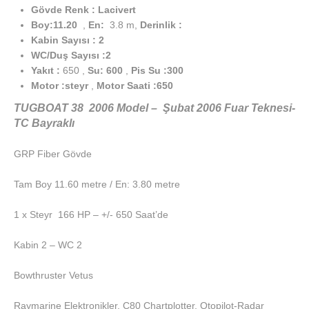
Gövde Renk : Lacivert
Boy:11.20
,
En:
3.8 m,
Derinlik :
Kabin Sayısı : 2
WC/Duş Sayısı :2
Yakıt :
650 ,
Su: 600
,
Pis Su :300
Motor :steyr
,
Motor Saati :650
TUGBOAT 38 2006 Model – Şubat 2006 Fuar Teknesi-
TC Bayraklı
GRP Fiber Gövde
Tam Boy 11.60 metre / En: 3.80 metre
1 x Steyr 166 HP – +/- 650 Saat’de
Kabin 2 – WC 2
Bowthruster Vetus
Raymarine Elektronikler, C80 Chartplotter, Otopilot-Radar