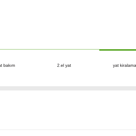
at bakım
2.el yat
yat kiralam